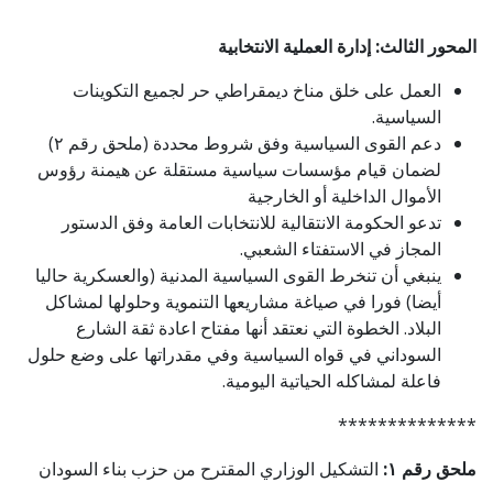
المحور الثالث: إدارة العملية الانتخابية
العمل على خلق مناخ ديمقراطي حر لجميع التكوينات
السیاسیة.
دعم القوى السیاسیة وفق شروط محددة (ملحق رقم ٢)
لضمان قيام مؤسسات سياسية مستقلة عن هيمنة رؤوس
الأموال الداخلية أو الخارجية
تدعو الحكومة الانتقالية للانتخابات العامة وفق الدستور
المجاز في الاستفتاء الشعبي.
ينبغي أن تنخرط القوى السیاسیة المدنية (والعسكرية حاليا
أيضا) فورا في صياغة مشاريعها التنموية وحلولها لمشاكل
البلاد. الخطوة التي نعتقد أنها مفتاح اعادة ثقة الشارع
السوداني في قواه السیاسیة وفي مقدراتها على وضع حلول
فاعلة لمشاكله الحياتية اليومية.
**************
ملحق رقم ١:
التشكيل الوزاري المقترح من حزب بناء السودان