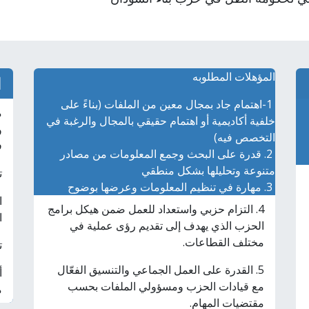
المؤهلات المطلوبه
ا
1-اهتمام جاد بمجال معين من الملفات (بناءً على
م
خلفية أكاديمية أو اهتمام حقيقي بالمجال والرغبة في
و
التخصص فيه)
ف
2. قدرة على البحث وجمع المعلومات من مصادر
متنوعة وتحليلها بشكل منطقي
ت
3. مهارة في تنظيم المعلومات وعرضها بوضوح
ا
4. التزام حزبي واستعداد للعمل ضمن هيكل برامج
ا
الحزب الذي يهدف إلى تقديم رؤى عملية في
مختلف القطاعات.
ت
5. القدرة على العمل الجماعي والتنسيق الفعّال
أ
مع قيادات الحزب ومسؤولي الملفات بحسب
م
مقتضيات المهام.