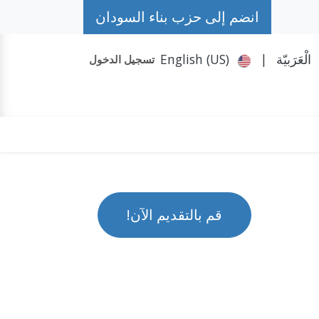
انضم إلى حزب بناء السودان
الْعَرَبيّة
|
English (US)
تسجيل الدخول
حكومة الظل
تواصل معنا
المزيد
حملة #حمد
قم بالتقديم الآن!