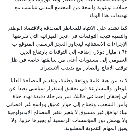
حملات توعوية واسعة من المجتمع المدني تتناسب مع
تهديدات هذا الوباء.
كما نشدد على الانتباه للمخاطر المحدقة بالاقتصاد الوطني
والتنمية نتيجة التوقعات في عجز الميزانية التي تفرضها
الإجراءات الاستثنائية ليتجاوز العجز الرسمي المتوقع ب
١.٦٢ مليار دولار، إضافة إلي التوقعات بارتفاع الدين
العمومي إلى مستويات أعلى من سابقتها خاصة في ظل
توقف الانتاج والصادر مع تذبذب الاستيراد.
لا بد من هبة عامة ووقفة وطنية، وتقديم المصلحة العليا
للوطن والمسارعة في تحقيق إستقرار سياسي بعيدا عن
أي إحتقان إجتماعي فالبلاد تمر بمرحلة دقيقة تهدد حياة
وأمن الشعب، وتحتاج إلى حوار عميق وواسع غير اقصائي
لبناء توافق غير مسبوق لا يتغير بتغير المصالح الايديولوجية
ولا يهمش دور المؤسسات الرسمية أو يجيرها حزبيا، ولا
يعيق المهام التنموية المطلوبة.